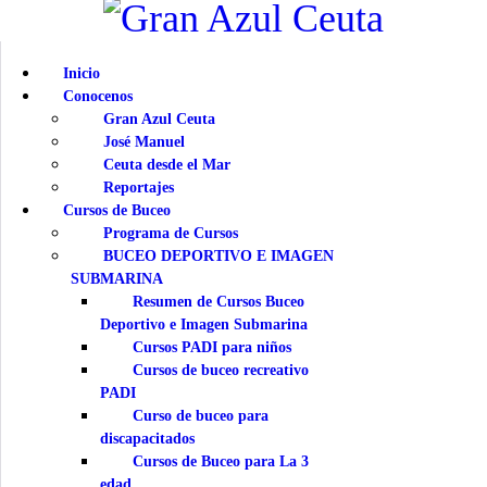
INICI
Inicio
CONO
Conocenos
Gran Azul Ceuta
CURS
José Manuel
Ceuta desde el Mar
Reportajes
ESTAC
Cursos de Buceo
Programa de Cursos
BUCEO DEPORTIVO E IMAGEN
BIOL
SUBMARINA
Resumen de Cursos Buceo
MEDI
Deportivo e Imagen Submarina
Cursos PADI para niños
Cursos de buceo recreativo
INFO
PADI
Curso de buceo para
discapacitados
Cursos de Buceo para La 3
edad