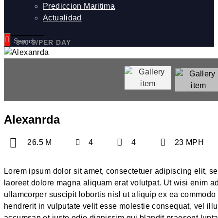
Prediccion Maritima
Actualidad
840
$/PER DAY
Alexanrda
26.5 M
4
4
23 MPH
Lorem ipsum dolor sit amet, consectetuer adipiscing elit, 
laoreet dolore magna aliquam erat volutpat. Ut wisi enim a
ullamcorper suscipit lobortis nisl ut aliquip ex ea commodo
hendrerit in vulputate velit esse molestie consequat, vel illu
accumsan et iusto odio dignissim qui blandit praesent lupta