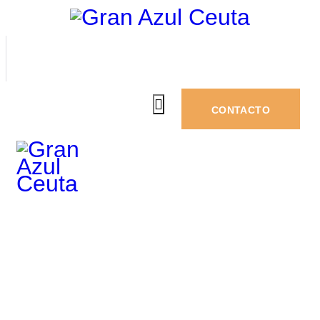
CONTACTO
Alexanrda
Home
All Boats
...
Alexanrda