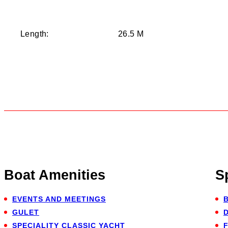
Length:
26.5 M
Boat Amenities
S
EVENTS AND MEETINGS
B
GULET
SPECIALITY CLASSIC YACHT
F