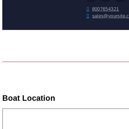
8007654321
sales@yoursite.
Boat Location