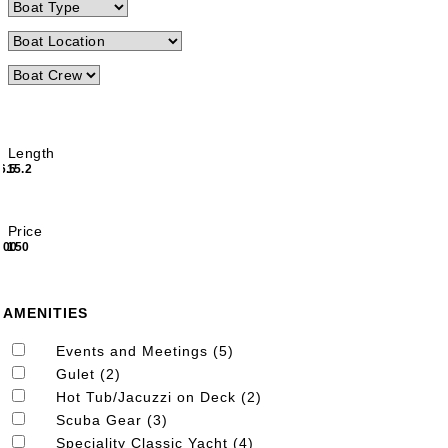
Length
6.5
15.2
Price
200
150
AMENITIES
Events and Meetings (5)
Gulet (2)
Hot Tub/Jacuzzi on Deck (2)
Scuba Gear (3)
Speciality Classic Yacht (4)