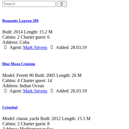
Romantic Lagoon 380
Built:
2014
Length:
15.2 M
Cabins:
2
Charter guest:
6
Address:
Cuba
Agent:
Mark Stivens
Added:
28.03.19
Blue Moon Cruising
Model:
Feretti 90
Built:
2005
Length:
26 M
Cabins:
4
Charter guest:
14
Address:
Indian Ocean
Agent:
Mark Stivens
Added:
26.03.19
Cristobal
Model:
classic yacht
Built:
2012
Length:
15.5 M
Cabins:
2
Charter guest:
8
Address:
Mediterranean Sea