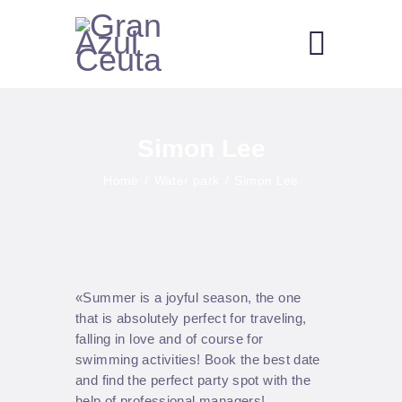
INICIO
Simon Lee
CONOCENOS
CURSOS DE BUCEO
Home
Water park
Simon Lee
ESTACIÓN DE BIOLOGÍA
MARINA
MEDIO AMBIENTE
INFORMACIÓN
«Summer is a joyful season, the one
that is absolutely perfect for traveling,
falling in love and of course for
swimming activities! Book the best date
and find the perfect party spot with the
help of professional managers!