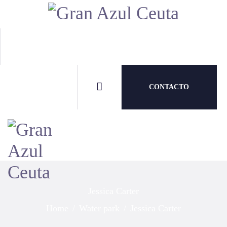
INICI
CONO
CURSO
CONTACTO
ESTAC
BIOLO
MEDI
INFO
Jessica Carter
Home
Water park
Jessica Carter